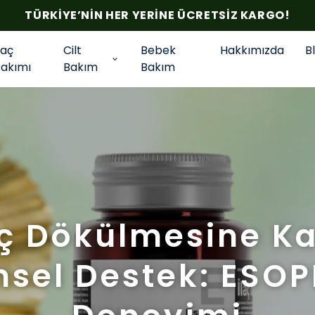
TÜRKIYE’NIN HER YERINE ÜCRETSIZ KARGO!
Saç
Cilt
Bebek
Hakkımızda
B
Bakımı
Bakım
Bakım
ç Dökülmesine Ka
msel Destek: ESO