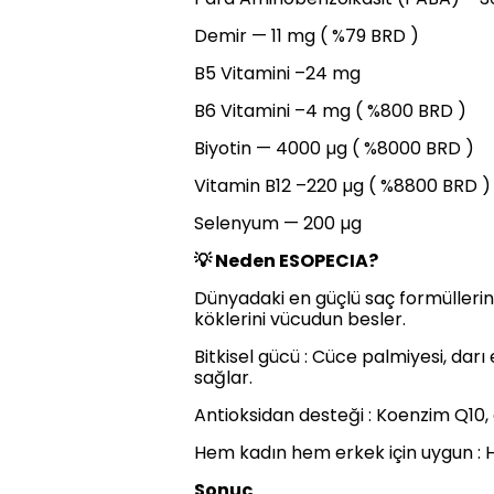
Demir — 11 mg ( %79 BRD )
B5 Vitamini –24 mg
B6 Vitamini –4 mg ( %800 BRD )
Biyotin — 4000 µg ( %8000 BRD )
Vitamin B12 –220 µg ( %8800 BRD )
Selenyum — 200 µg
💡 Neden ESOPECIA?
Dünyadaki en güçlü saç formüllerinde
köklerini vücudun besler.
Bitkisel gücü : Cüce palmiyesi, darı
sağlar.
Antioksidan desteği : Koenzim Q10, al
Hem kadın hem erkek için uygun : 
Sonuç