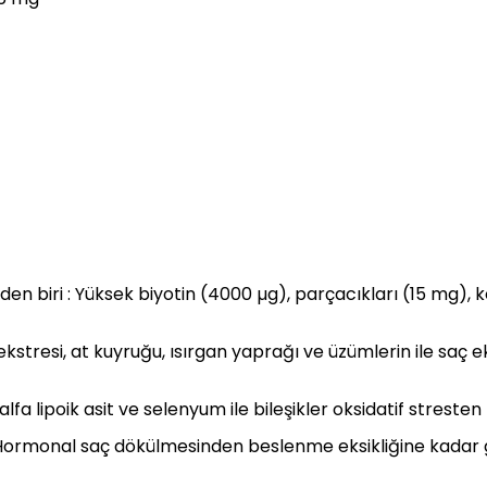
n biri : Yüksek biyotin (4000 µg), parçacıkları (15 mg), ko
 ekstresi, at kuyruğu, ısırgan yaprağı ve üzümlerin ile saç
fa lipoik asit ve selenyum ile bileşikler oksidatif stresten 
Hormonal saç dökülmesinden beslenme eksikliğine kadar g