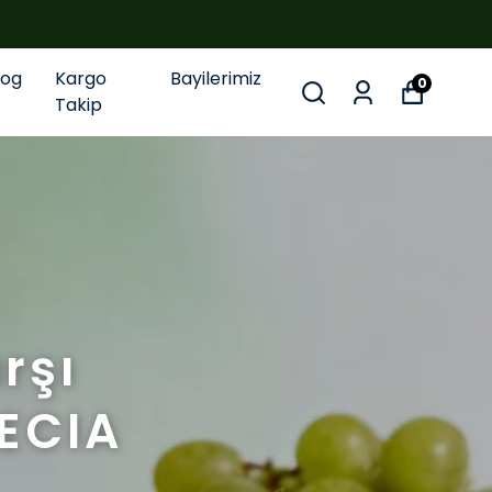
log
Kargo
Bayilerimiz
0
Takip
rşı
PECIA