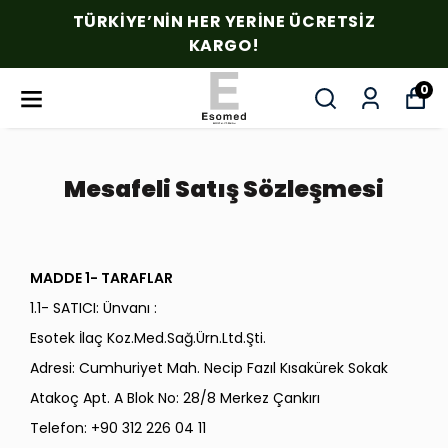
TÜRKIYE’NIN HER YERINE ÜCRETSIZ
KARGO!
0
Mesafeli Satış Sözleşmesi
MADDE 1- TARAFLAR
1.1- SATICI: Ünvanı :
Esotek İlaç Koz.Med.Sağ.Ürn.Ltd.Şti.
Adresi: Cumhuriyet Mah. Necip Fazıl Kısakürek Sokak
Atakoç Apt. A Blok No: 28/8 Merkez Çankırı
Telefon: +90 312 226 04 11