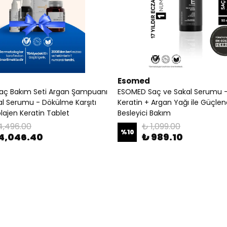
Esomed
aç Bakım Seti Argan Şampuanı
ESOMED Saç ve Sakal Serumu – 
al Serumu - Dökülme Karşıtı
Keratin + Argan Yağı ile Güçlend
lajen Keratin Tablet
Besleyici Bakım
4,496.00
₺ 1,099.00
%
10
4,046.40
₺ 989.10