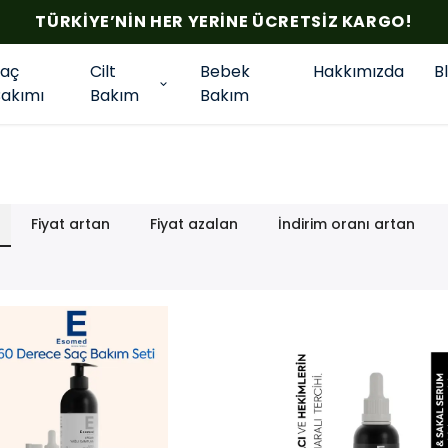
TÜRKIYE’NIN HER YERINE ÜCRETSIZ KARGO!
Saç
Cilt
Bebek
Hakkımızda
B
Bakımı
Bakım
Bakım
Fiyat artan
Fiyat azalan
İndirim oranı artan