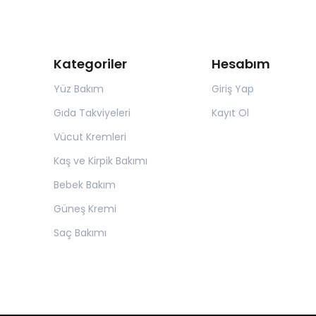
Kategoriler
Hesabım
Yüz Bakım
Giriş Yap
Gıda Takviyeleri
Kayıt Ol
Vücut Kremleri
Kaş ve Kirpik Bakımı
Bebek Bakım
Güneş Kremi
Saç Bakımı