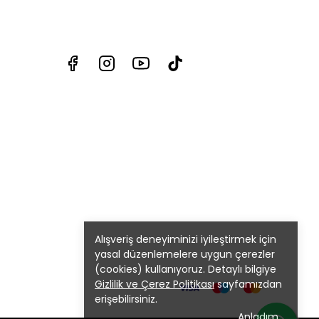
Alışveriş deneyiminizi iyileştirmek için
yasal düzenlemelere uygun çerezler
(cookies) kullanıyoruz. Detaylı bilgiye
Gizlilik ve Çerez Politikası
sayfamızdan
erişebilirsiniz.
Anladım