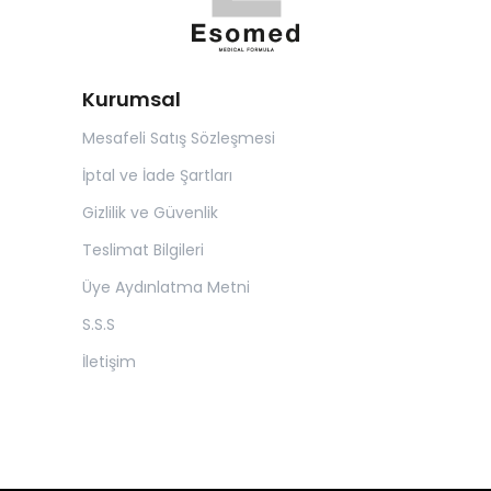
Kurumsal
Mesafeli Satış Sözleşmesi
İptal ve İade Şartları
Gizlilik ve Güvenlik
Teslimat Bilgileri
Üye Aydınlatma Metni
S.S.S
İletişim