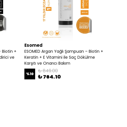
Esomed
Biotin +
ESOMED Argan Yağlı Şampuan – Biotin +
irici ve
Keratin + E Vitamini ile Saç Dökülme
Karşıtı ve Onarıcı Bakım
₺ 849.00
%
10
₺ 764.10