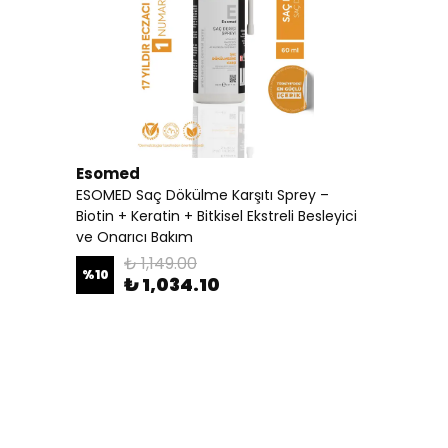
Esomed
ESOMED Saç Dökülme Karşıtı Sprey –
Biotin + Keratin + Bitkisel Ekstreli Besleyici
ve Onarıcı Bakım
₺ 1,149.00
%
10
₺ 1,034.10