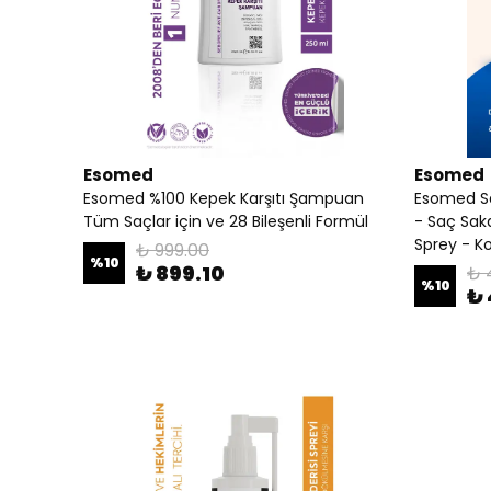
Esomed
Esomed
Esomed %100 Kepek Karşıtı Şampuan
Esomed S
Tüm Saçlar için ve 28 Bileşenli Formül
- Saç Sak
Sprey - Ko
₺ 999.00
%
10
₺ 899.10
₺ 
%
10
₺ 