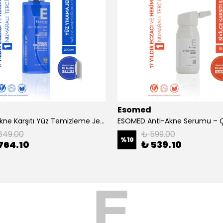
Esomed
ESOMED Akne Karşıtı Yüz Temizleme Jeli – Çinko PCA + Laktik Asit ile Yağ Dengesi ve Derin Temizlik
849.00
₺ 599.00
%
10
764.10
₺ 539.10