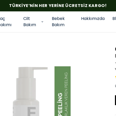
TÜRKIYE’NIN HER YERINE ÜCRETSIZ KARGO!
Saç
Cilt
Bebek
Hakkımızda
B
Bakımı
Bakım
Bakım