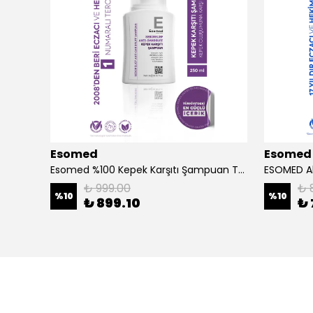
Esomed
Esomed
ESOMED Peptit Kompleksli Göz Çevresi Kremi 15 ml – Kırışıklık, Morluk ve Şişlik Karşıtı Masaj Başlıklı Yoğun Bakım
Esomed %100 Kepek Karşıtı Şampuan Tüm Saçlar için ve 28 Bileşenli Formül
₺ 999.00
₺ 
%
10
%
10
₺ 899.10
₺ 