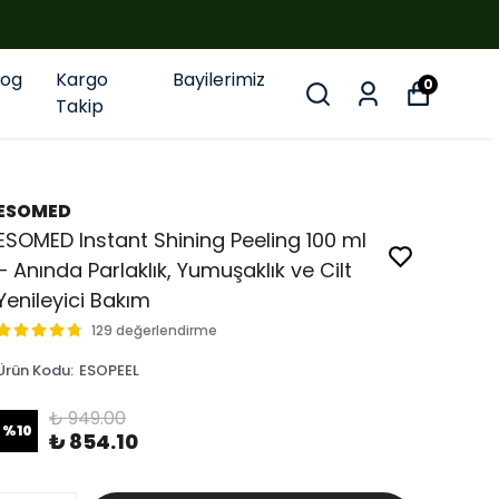
log
Kargo
Bayilerimiz
0
Takip
ESOMED
ESOMED Instant Shining Peeling 100 ml
– Anında Parlaklık, Yumuşaklık ve Cilt
Yenileyici Bakım
129 değerlendirme
Ürün Kodu
:
ESOPEEL
₺ 949.00
%
10
₺ 854.10