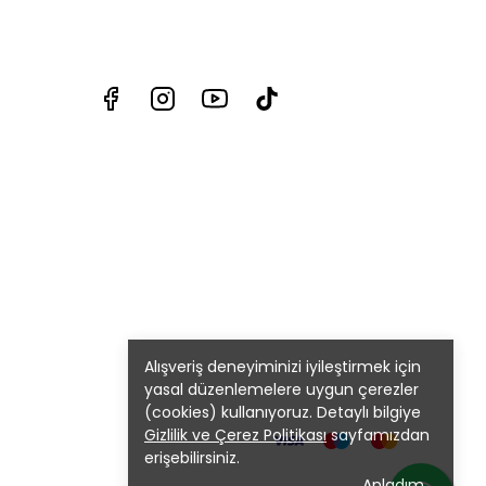
Alışveriş deneyiminizi iyileştirmek için
yasal düzenlemelere uygun çerezler
(cookies) kullanıyoruz. Detaylı bilgiye
Gizlilik ve Çerez Politikası
sayfamızdan
erişebilirsiniz.
Anladım