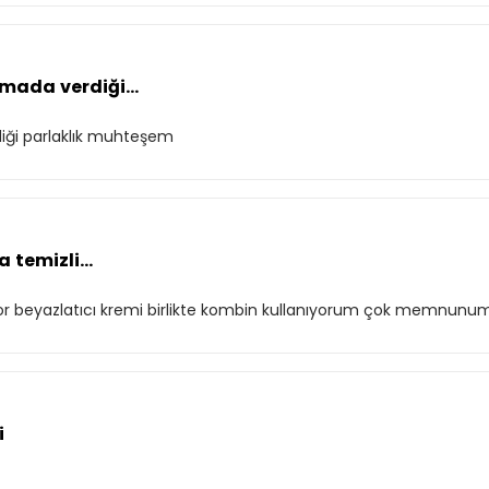
mada verdiği...
diği parlaklık muhteşem
 temizli...
liyor beyazlatıcı kremi birlikte kombin kullanıyorum çok memnunu
i