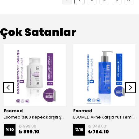
Çok Satanlar
Esomed
Esomed
Esomed %100 Kepek Karşıtı Şampuan Tüm Saçlar için ve 28 Bileşenli Formül
ESOMED Akne Karşıtı Yüz Temizleme Jeli – Çinko PCA + Laktik Asit ile Yağ Dengesi ve Derin Temizlik
₺ 999.00
₺ 849.00
%
10
%
10
₺ 899.10
₺ 764.10