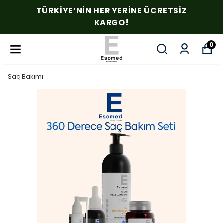
TÜRKIYE’NIN HER YERINE ÜCRETSIZ
KARGO!
0
Saç Bakımı