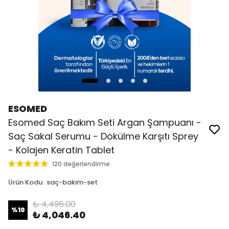
ESOMED
Esomed Saç Bakım Seti Argan Şampuanı -
Saç Sakal Serumu - Dökülme Karşıtı Sprey
- Kolajen Keratin Tablet
120 değerlendirme
Ürün Kodu
:
saç-bakim-set
₺ 4,496.00
%
10
₺ 4,046.40